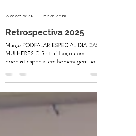
29 de dez. de 2025
5 min de leitura
Retrospectiva 2025
Março PODFALAR ESPECIAL DIA DAS
MULHERES O Sintrafi lançou um
podcast especial em homenagem ao
mês das mulheres, onde a Secretária de
Comunicação, Cris Steyer Burkard,
conversou com Rosane Silva, do
Ministério da Mulheres, e Elisa Pereira
Souza Brito, sobre a luta pelos direitos
das mulheres. SINTRAFI FOI ÀS RUAS
PARA MOSTRAR A REALIDADE DAS