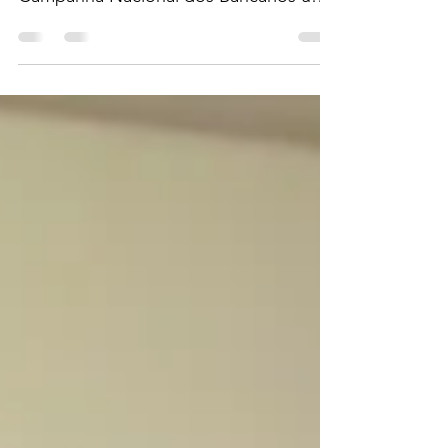
Evento aconteceu de 13 a 15 de junho,
em Florianópolis Este ano, não haverá a
Campanha Nacional dos Bancários uma
vez que a Convenção...