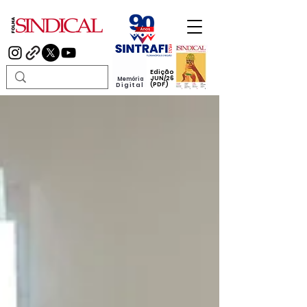
Edição
JUN/26
Memória
(PDF)
Digital