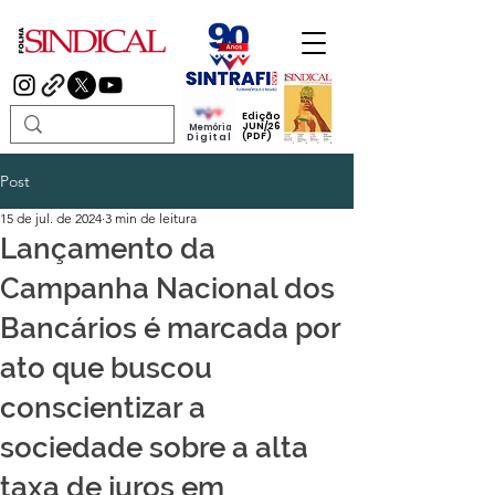
Edição
JUN/26
Memória
(PDF)
Digital
Post
15 de jul. de 2024
3 min de leitura
Lançamento da
Campanha Nacional dos
Bancários é marcada por
ato que buscou
conscientizar a
sociedade sobre a alta
taxa de juros em