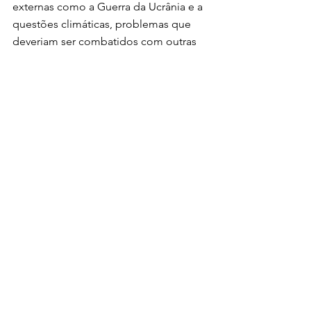
externas como a Guerra da Ucrânia e a 
questões climáticas, problemas que 
deveriam ser combatidos com outras 
medidas.
Os juros altos  praticados no Brasil 
favorecem banqueiros e os super-ricos 
porque tornam mais atrativa a 
especulação no mercado de títulos 
públicos do que os investimentos na 
economia real. Juros neste patamar 
elevado representam menos crédito 
para famílias e empresas e menos  
investimentos e empregos. A 
justificativa do Banco Central para a 
decisão é a expectativa futura de 
suposta tendência de aumento da 
inflação e de desvalorização do Real.