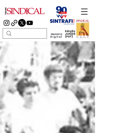
Edição
JUN/26
Memória
(PDF)
Digital