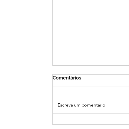
Comentários
Escreva um comentário
COE BRDE organiza
encontro nacional para