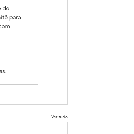
 de 
itê para 
 com 
 
as.
Ver tudo