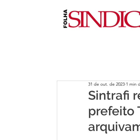
31 de out. de 2023
1 min d
Sintrafi
prefeito
arquivam