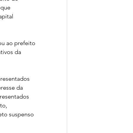
 que 
pital 
u ao prefeito 
tivos da 
presentados 
resse da 
resentados 
to, 
eto suspenso 