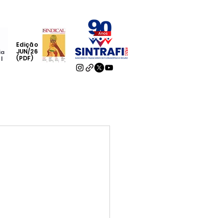
Edição
JUN/26
ia
(PDF)
al