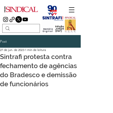
Edição
JUN/26
Memória
(PDF)
Digital
Post
27 de jun. de 2023
1 min de leitura
Sintrafi protesta contra
fechamento de agências
do Bradesco e demissão
de funcionários