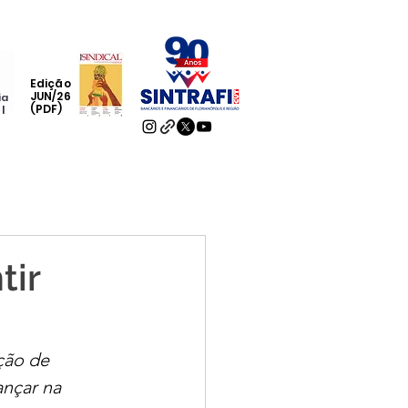
Edição
JUN/26
ia
(PDF)
al
tir
ção de 
nçar na 