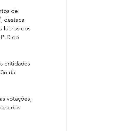
ntos de 
, destaca 
s lucros dos 
 PLR do 
s entidades 
ção da 
as votações, 
mara dos 