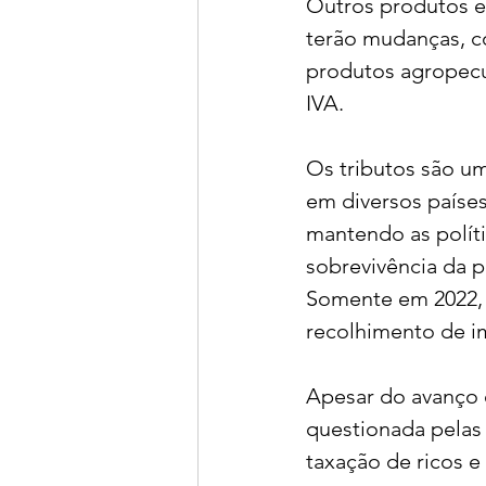
Outros produtos e 
terão mudanças, co
produtos agropecu
IVA.
Os tributos são um
em diversos paíse
mantendo as polít
sobrevivência da p
Somente em 2022, c
recolhimento de i
Apesar do avanço e
questionada pelas 
taxação de ricos e 