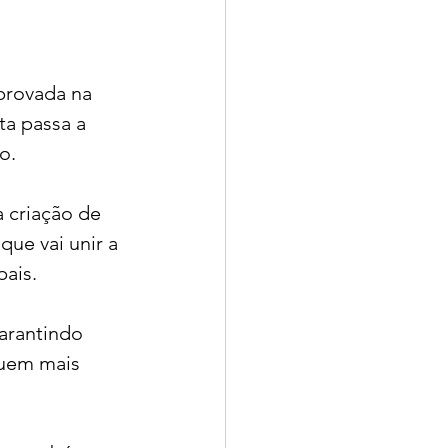
provada na 
a passa a 
o.
 criação de 
ue vai unir a 
ais. 
garantindo 
quem mais 