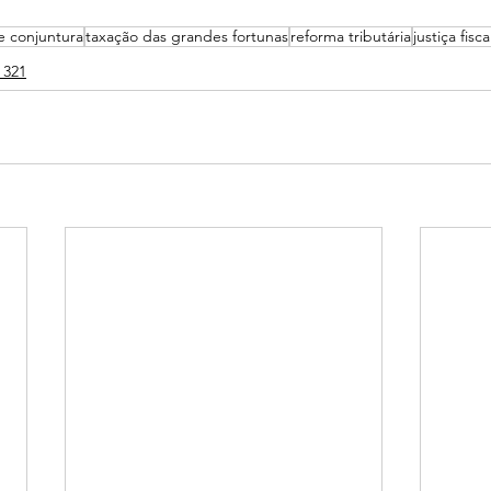
e conjuntura
taxação das grandes fortunas
reforma tributária
justiça fisca
 321