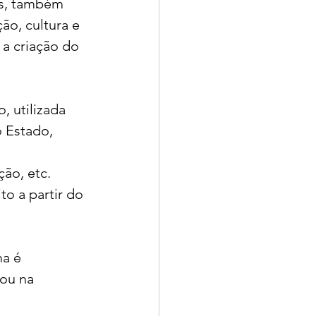
as, também 
o, cultura e 
a criação do 
 utilizada 
 Estado, 
 
ão, etc. 
o a partir do 
a é 
ou na 