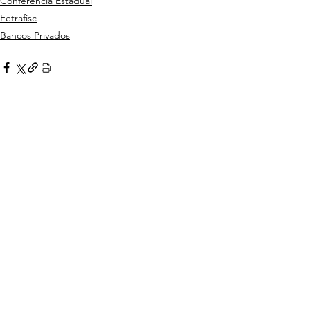
Conferência Estadual
Fetrafisc
Bancos Privados
Ver tudo
Posts Relacionados