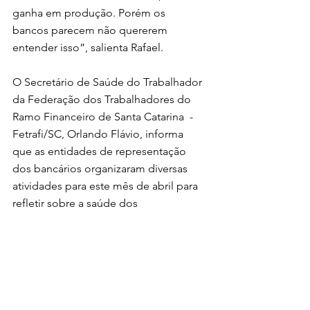
ganha em produção. Porém os  
bancos parecem não quererem  
entender isso”, salienta Rafael. 
O Secretário de Saúde do Trabalhador  
da Federação dos Trabalhadores do  
Ramo Financeiro de Santa Catarina  - 
Fetrafi/SC, Orlando Flávio, informa  
que as entidades de representação  
dos bancários organizaram diversas  
atividades para este mês de abril para  
refletir sobre a saúde dos  
trabalhadores. “É importante a união  
de todos os sindicatos em torno da  
mesma pauta, para chamarmos  
atenção da sociedade para o  
adoecimento dos bancários em  
virtude da cobrança abusiva de  