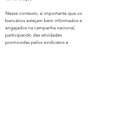
Nesse contexto, é importante que os 
bancários estejam bem informados e 
engajados na campanha nacional, 
participando das atividades 
promovidas pelos sindicatos e 
contribuindo para a construção de 
propostas sólidas e 
coerentes. A união e a mobilização da 
categoria são essenciais para garantir o 
sucesso das negociações e a 
conquista de melhores condições de 
trabalho para os bancários.
Campanha Nacional
Conferência Estadual
Campanha Nacional 2024
Conferência Estadual
Editorial