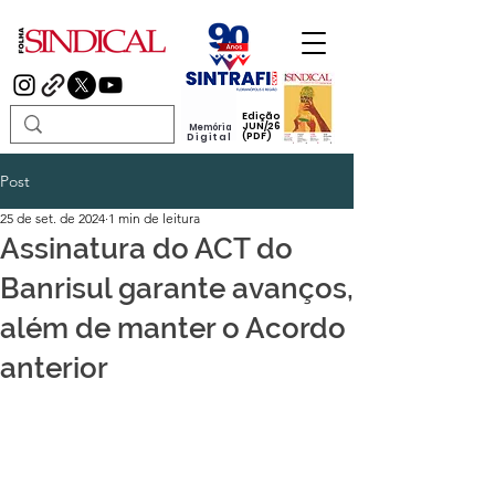
Edição
JUN/26
Memória
(PDF)
Digital
Post
25 de set. de 2024
1 min de leitura
Assinatura do ACT do
Banrisul garante avanços,
além de manter o Acordo
anterior