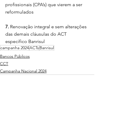
profissionais (CPA’s) que vierem a ser 
reformulados
7.
 Renovação integral e sem alterações 
das demais cláusulas do ACT 
específico Banrisul
campanha 2024
ACTs
Banrisul
Bancos Públicos
CCT
Campanha Nacional 2024
Ver tudo
Posts Relacionados