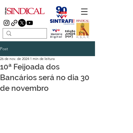
Edição
JUN/26
Memória
(PDF)
Digital
Post
26 de nov. de 2024
1 min de leitura
10ª Feijoada dos
Bancários será no dia 30
de novembro