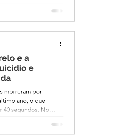
elo e a
uicídio e
ida
 morreram por
mo ano, o que
os. No