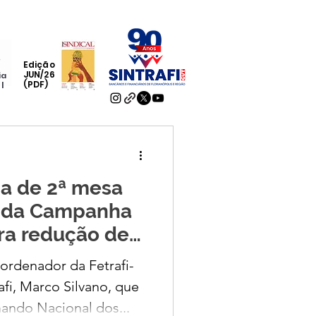
Edição
JUN/26
ia
(PDF)
al
ipa de 2ª mesa
 da Campanha
ra redução de
balho
oordenador da Fetrafi-
afi, Marco Silvano, que
ndo Nacional dos...