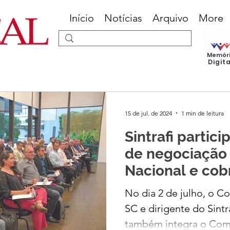
Início
Notícias
Arquivo
More
Memór
Digit
15 de jul. de 2024
1 min de leitura
Sintrafi partic
de negociação
Nacional e cob
jornada de tra
No dia 2 de julho, o C
SC e dirigente do Sintr
também integra o Coma