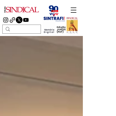
Edição
JUN/26
Memória
(PDF)
Digital